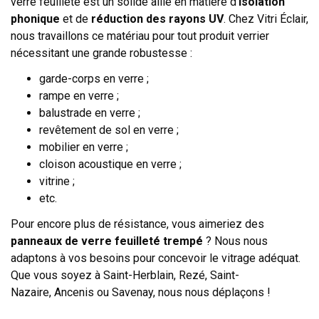
verre feuilleté est un solide allié en matière d’
isolation
phonique
et de
réduction des rayons UV
. Chez Vitri Éclair,
nous travaillons ce matériau pour tout produit verrier
nécessitant une grande robustesse :
garde-corps en verre ;
rampe en verre ;
balustrade en verre ;
revêtement de sol en verre ;
mobilier en verre ;
cloison acoustique en verre ;
vitrine ;
etc.
Pour encore plus de résistance, vous aimeriez des
panneaux de verre feuilleté trempé
? Nous nous
adaptons à vos besoins pour concevoir le vitrage adéquat.
Que vous soyez à
Saint
-
Herblain
,
Rezé
,
Saint
-
Nazaire
,
Ancenis
ou
Savenay
, nous nous déplaçons !