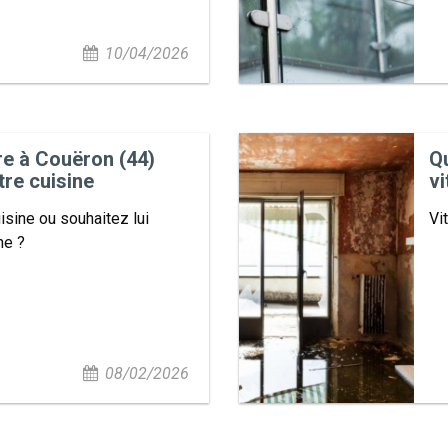
10/04/2026
e à Couëron (44)
Q
tre cuisine
vi
isine ou souhaitez lui
Vi
ne ?
08/02/2026