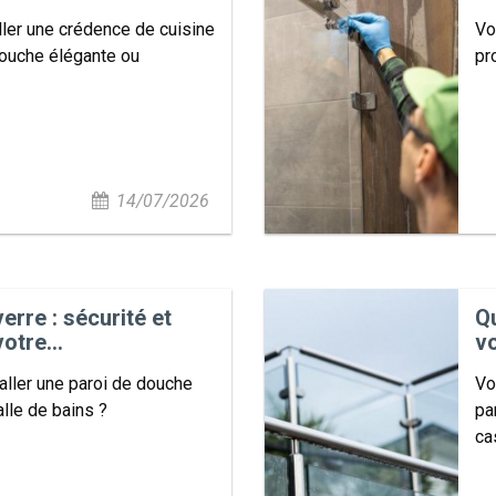
ller une crédence de cuisine
Vo
douche élégante ou
pr
14/07/2026
rre : sécurité et
Qu
otre...
vo
aller une paroi de douche
Vo
lle de bains ?
pa
ca