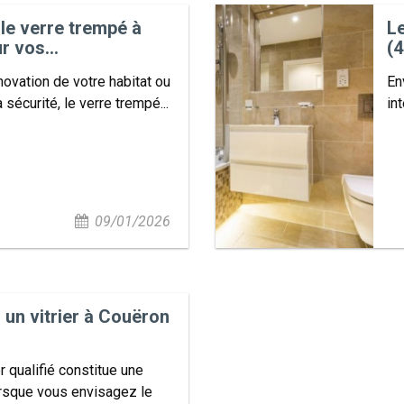
 le verre trempé à
Le
r vos...
(4
novation de votre habitat ou
En
 sécurité, le verre trempé...
in
09/01/2026
un vitrier à Couëron
er qualifié constitue une
rsque vous envisagez le